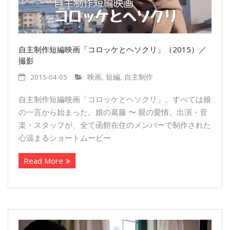
自主制作短編映画「コロッケとヘソクリ」（2015）／
撮影
2015-04-05
映画
,
短編
,
自主制作
自主制作短編映画「コロッケとヘソクリ」。すべては娘
の一言から始まった。娘の葛藤 〜 親の愛情。出演・音
楽・スタッフが、全て函館在住のメンバーで制作された
心温まるショートムービ­ー
Read More