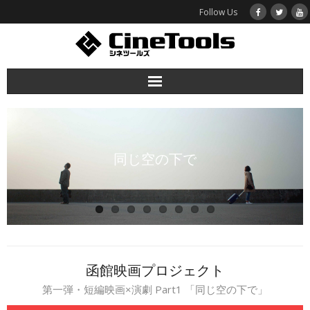
Follow Us
ホーム
函館映画プロジェクト
同じ空の下で
作品紹介
シネツールズとは
お問い合わせ
函館映画プロジェクト
第一弾・短編映画×演劇 Part1 「同じ空の下で」