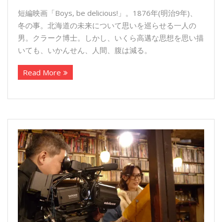
短編映画「Boys, be delicious!」。1876年(明治9年)、
冬の事。北海道の未来について思いを巡らせる一人の
男。クラーク博士。しかし、いくら高邁な思想を思い描
いても、いかんせん、人間、腹は減る。
Read More