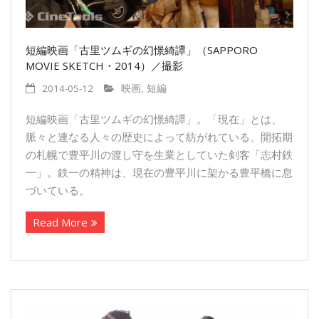
短編映画「古里ツムギの幻憬綺譚」（SAPPORO
MOVIE SKETCH・2014）／撮影
2014-05-12
映画
,
短編
短編映画「古里ツムギの幻憬綺譚」。「現在」とは、
脈々と連なる人々の歴史によって紡がれている。開拓期
の札幌で豊平川の渡し守を生業としていた剣客「志村鉄
一」。鉄一の精神は、現在の豊平川に架かる豊平橋に息
づいている。
Read More