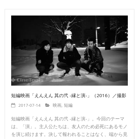
短編映画「えんえん 其の弐 -縁と演-」（2016）／撮影
2017-07-14
映画
,
短編
短編映画「えんえん 其の弐 -縁と演-」。今回のテーマ
は、「演」。主人公たちは、友人のため必死にあるモノ
を演じ続けます。決して報われることはなく、端から見