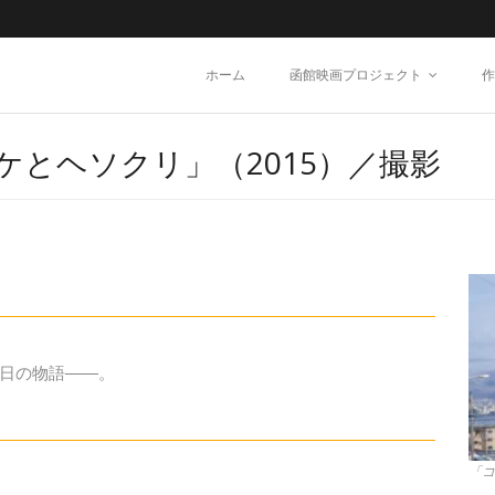
ホーム
函館映画プロジェクト
作
とヘソクリ」（2015）／撮影
日の物語――。
「コ