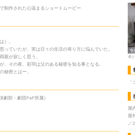
で制作された心温まるショートムービ
­ー
は）。
思っていたが、実は日々の生活の有り方に悩んでいた。
両親が寂しく思う。
母と
が、その夜、彩羽は父のある秘密を知る事となる。
の秘密とはー。
「
演劇部・劇団PaP所属）
屋内
屋
／