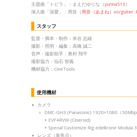
主題曲「トビラ」：まえだゆりな（
yurina513
）
挿入曲「深愛」：周音（
周音（あまね）vo/guite
スタッフ
監督・脚本・制作：米谷 志緒
撮影・照明・編集：高橋 誠二
音声・撮影助手：奥村 翔平
撮影協力：仙石 智義
機材協力：CineTools
使用機材
カメラ
DMC-GH3 (Panasonic) 1920×1080（
+ EVF4RVW (Cineroid)
+ Special Customize Rig edelkrone Modula 3
レンズ（単焦点）