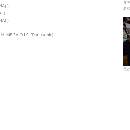
夜中
A) )
象的
) )
A) )
 MEGA O.I.S. (Panasonic)
母と