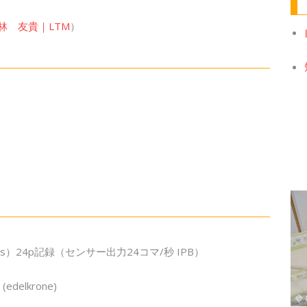
r 林 友貴｜LTM
）
50Mbps）24p記録（センサー出力24コマ/秒 IPB）
 (edelkrone)