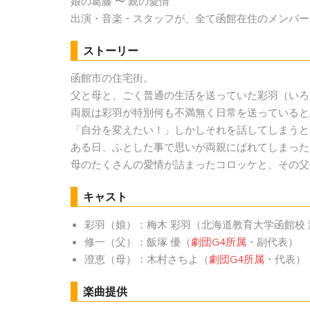
娘の葛藤 〜 親の愛情
出演・音楽・スタッフが、全て函館在住のメンバー
ストーリー
函館市の住宅街。
父と母と、ごく普通の生活を送っていた彩羽（いろ
両親は彩羽が特別何も不満無く日常を送っていると
「自分を変えたい！」しかしそれを話してしまうと
ある日、ふとした事で思いが両親にばれてしまった
母のたくさんの愛情が詰まったコロッケと、その父
キャスト
彩羽（娘）：梅木 彩羽（北海道教育大学函館校 
修一（父）：飯塚 優（
劇団G4所属
・副代表）
澄恵（母）：木村さちよ（
劇団G4所属
・代表）
楽曲提供