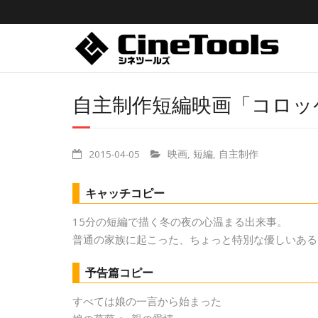
自主制作短編映画「コロッケ
2015-04-05
映画
,
短編
,
自主制作
キャッチコピー
15分の短編で描く冬の夜の心温まる出来事。
普通の家族に起こった、ちょっと特別な優しいある
予告篇コピー
すべては娘の一言から始まった