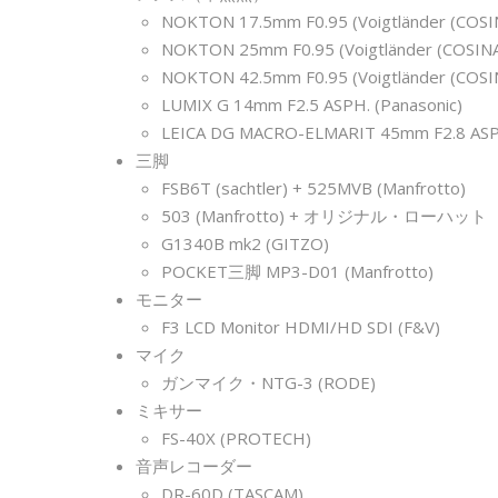
NOKTON 17.5mm F0.95 (Voigtländer (COSIN
NOKTON 25mm F0.95 (Voigtländer (COSINA
NOKTON 42.5mm F0.95 (Voigtländer (COSIN
LUMIX G 14mm F2.5 ASPH. (Panasonic)
LEICA DG MACRO-ELMARIT 45mm F2.8 ASPH.
三脚
FSB6T (sachtler) + 525MVB (Manfrotto)
503 (Manfrotto) + オリジナル・ローハット
G1340B mk2 (GITZO)
POCKET三脚 MP3-D01 (Manfrotto)
モニター
F3 LCD Monitor HDMI/HD SDI (F&V)
マイク
ガンマイク・NTG-3 (RODE)
ミキサー
FS-40X (PROTECH)
音声レコーダー
DR-60D (TASCAM)