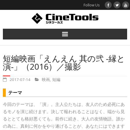
Follow Us
ホーム
短編映画「えんえん 其の弐 -縁と
函館映画プロジェクト
演-」（2016）／撮影
作品紹介
2017-07-14
映画
,
短編
シネツールズとは
テーマ
今回のテーマは、「演」。主人公たちは、友人のため必死にあ
お問い合わせ
るモノを演じ続けます。決して報われることはなく、端から見
るととても格好悪くても。前作に続き、大人の友情物語。誰か
の為に、真剣に何かをやり遂げることが、あなたにはできます