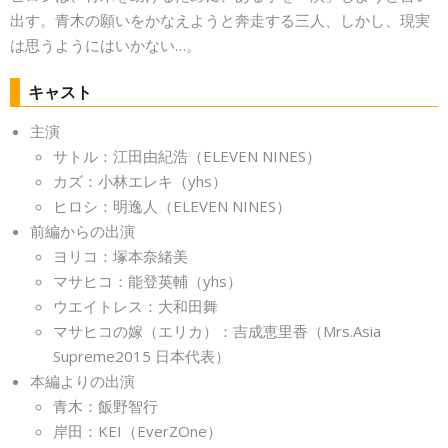
出す。青木の願いをかなえようと奔走する三人、しかし、現実
は思うようにはいかない…。
キャスト
主演
サトル：江田由紀浩（ELEVEN NINES）
カズ：小林エレキ（yhs）
ヒロシ：明逸人（ELEVEN NINES）
前編からの出演
ヨリコ：塚本奈緒美
マサヒコ：能登英輔（yhs）
ウエイトレス：大和田舞
マサヒコの嫁（エリカ）：吉成恵里香（Mrs.Asia
Supreme2015 日本代表）
本編よりの出演
青木：飯野智行
岸田：KEI（EverZOne）