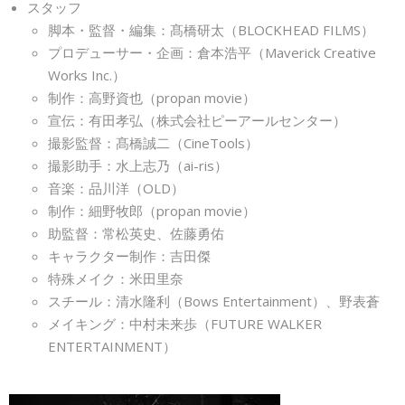
スタッフ
脚本・監督・編集：髙橋研太（BLOCKHEAD FILMS）
プロデューサー・企画：倉本浩平（Maverick Creative
Works Inc.）
制作：高野資也（propan movie）
宣伝：有田孝弘（株式会社ピーアールセンター）
撮影監督：髙橋誠二（CineTools）
撮影助手：水上志乃（ai-ris）
音楽：品川洋（OLD）
制作：細野牧郎（propan movie）
助監督：常松英史、佐藤勇佑
キャラクター制作：吉田傑
特殊メイク：米田里奈
スチール：清水隆利（Bows Entertainment）、野表蒼
メイキング：中村未来歩（FUTURE WALKER
ENTERTAINMENT）