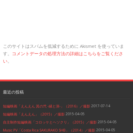
このサイトはスパムを低減するために Akismet を使っていま
す。
コメントデータの処理方法の詳細はこちらをご覧くださ
い
。
最近の投稿
2017-07-14
短編映画「えんえん 其の弐 -縁と演-」（2016）／撮影
2015-04-05
短編映画「えんえん」（2015）／撮影
2015-04-05
自主制作短編映画「コロッケとヘソクリ」（2015）／撮影
2015-04-05
Music PV「Costa Rica SAKURAKO SHB」（2014）／撮影