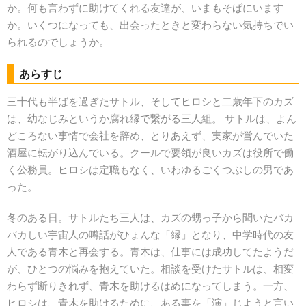
か。何も言わずに助けてくれる友達が、いまもそばにいます
か。いくつになっても、出会ったときと変わらない気持ちでい
られるのでしょうか。
あらすじ
三十代も半ばを過ぎたサトル、そしてヒロシと二歳年下のカズ
は、幼なじみというか腐れ縁で繋がる三人組。 サトルは、よん
どころない事情で会社を辞め、とりあえず、実家が営んでいた
酒屋に転がり込んでいる。クールで要領が良いカズは役所で働
く公務員。ヒロシは定職もなく、いわゆるごくつぶしの男であ
った。
冬のある日。サトルたち三人は、カズの甥っ子から聞いたバカ
バカしい宇宙人の噂話がひょんな「縁」となり、中学時代の友
人である青木と再会する。青木は、仕事には成功してたようだ
が、ひとつの悩みを抱えていた。相談を受けたサトルは、相変
わらず断りきれず、青木を助けるはめになってしまう。一方、
ヒロシは、青木を助けるために、ある事を「演」じようと言い