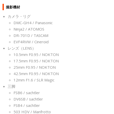
撮影機材
カメラ・リグ
DMC-GH4 / Panasonic
Ninja2 / ATOMOS
DR-701D / TASCAM
EVF4RVW / Cineroid
レンズ（LENS）
10.5mm F0.95 / NOKTON
17.5mm F0.95 / NOKTON
25mm F0.95 / NOKTON
42.5mm F0.95 / NOKTON
12mm F1.6 / SLR Magic
三脚
FSB6 / sachtler
DV6SB / sachtler
FSB4 / sachtler
503 HDV / Manfrotto