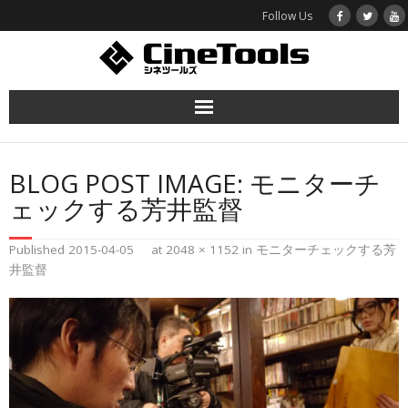
Follow Us
ホーム
BLOG POST IMAGE:
モニターチ
函館映画プロジェクト
ェックする芳井監督
作品紹介
Published
2015-04-05
at
2048 × 1152
in
モニターチェックする芳
井監督
シネツールズとは
お問い合わせ