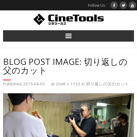
Follow Us
ホーム
BLOG POST IMAGE:
切り返しの
函館映画プロジェクト
父のカット
作品紹介
Published
2015-04-05
at
2048 × 1152
in
切り返しの父のカット
シネツールズとは
お問い合わせ