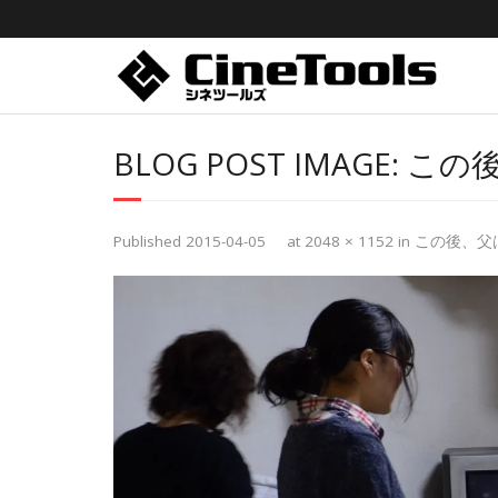
BLOG POST IMAGE:
この
Published
2015-04-05
at
2048 × 1152
in
この後、父