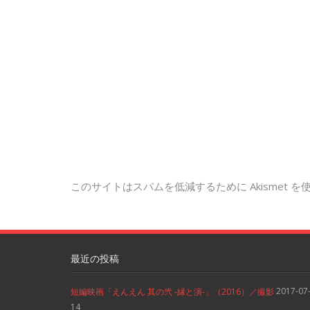
このサイトはスパムを低減するために Akismet 
最近の投稿
2017-07
短編映画「えんえん 其の弐 -縁と演-」（2016）／撮影
14