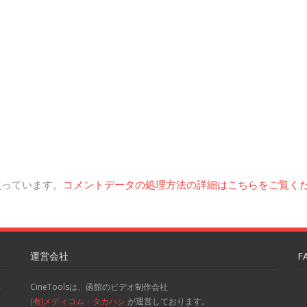
を使っています。
コメントデータの処理方法の詳細はこちらをご覧く
運営会社
F
CineToolsは、函館のビデオ制作会社
-
(有)メディコム・タカハシ
が運営しております。