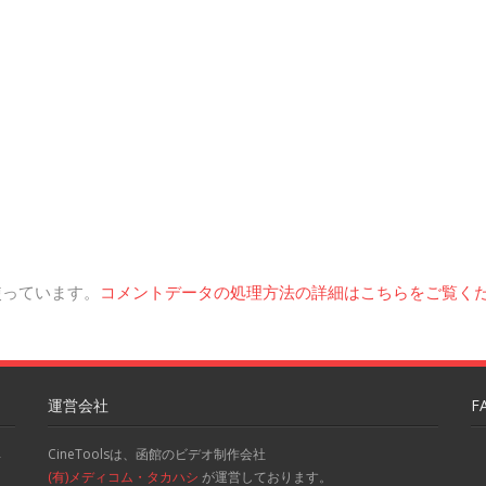
を使っています。
コメントデータの処理方法の詳細はこちらをご覧く
運営会社
F
CineToolsは、函館のビデオ制作会社
-
(有)メディコム・タカハシ
が運営しております。