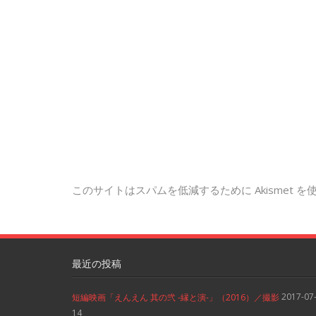
このサイトはスパムを低減するために Akismet 
最近の投稿
2017-07
短編映画「えんえん 其の弐 -縁と演-」（2016）／撮影
14