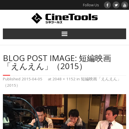
Follow Us
ホーム
BLOG POST IMAGE:
短編映画
函館映画プロジェクト
「えんえん」（2015）
作品紹介
Published
2015-04-05
at
2048 × 1152
in
短編映画「えんえん」
（2015）
シネツールズとは
お問い合わせ