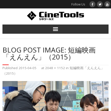
Follow Us
ホーム
BLOG POST IMAGE:
短編映画
函館映画プロジェクト
「えんえん」（2015）
作品紹介
Published
2015-04-05
at
2048 × 1152
in
短編映画「えんえん」
（2015）
シネツールズとは
お問い合わせ