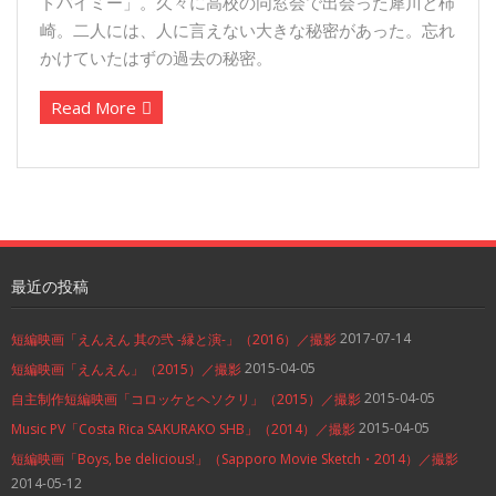
ドバイミー」。久々に高校の同窓会で出会った犀川と柿
崎。二人には、人に言えない大きな秘密があった。忘れ
かけていたはずの過去の秘密。
Read More
最近の投稿
2017-07-14
短編映画「えんえん 其の弐 -縁と演-」（2016）／撮影
2015-04-05
短編映画「えんえん」（2015）／撮影
2015-04-05
自主制作短編映画「コロッケとヘソクリ」（2015）／撮影
2015-04-05
Music PV「Costa Rica SAKURAKO SHB」（2014）／撮影
短編映画「Boys, be delicious!」（Sapporo Movie Sketch・2014）／撮影
2014-05-12