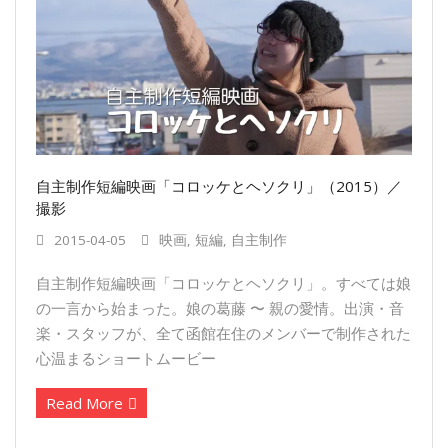
自主制作短編映画「コロッケとヘソクリ」（2015）／
撮影
2015-04-05
映画
,
短編
,
自主制作
自主制作短編映画「コロッケとヘソクリ」。すべては娘
の一言から始まった。娘の葛藤 〜 親の愛情。出演・音
楽・スタッフが、全て函館在住のメンバーで制作された
心温まるショートムービ­ー
Read More