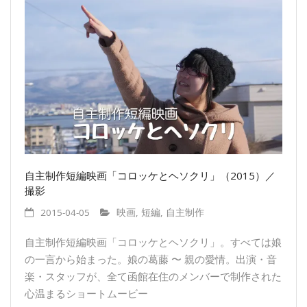
自主制作短編映画「コロッケとヘソクリ」（2015）／
撮影
2015-04-05
映画
,
短編
,
自主制作
自主制作短編映画「コロッケとヘソクリ」。すべては娘
の一言から始まった。娘の葛藤 〜 親の愛情。出演・音
楽・スタッフが、全て函館在住のメンバーで制作された
心温まるショートムービ­ー