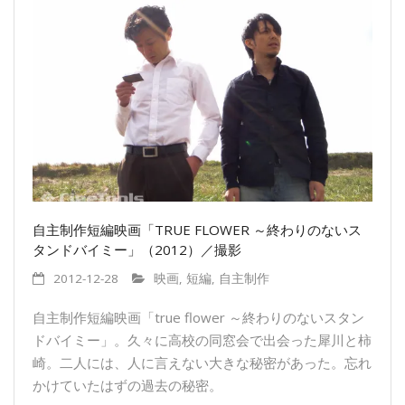
自主制作短編映画「TRUE FLOWER ～終わりのないス
タンドバイミー」（2012）／撮影
2012-12-28
映画
,
短編
,
自主制作
自主制作短編映画「true flower ～終わりのないスタン
ドバイミー」。久々に高校の同窓会で出会った犀川と柿
崎。二人には、人に言えない大きな秘密があった。忘れ
かけていたはずの過去の秘密。