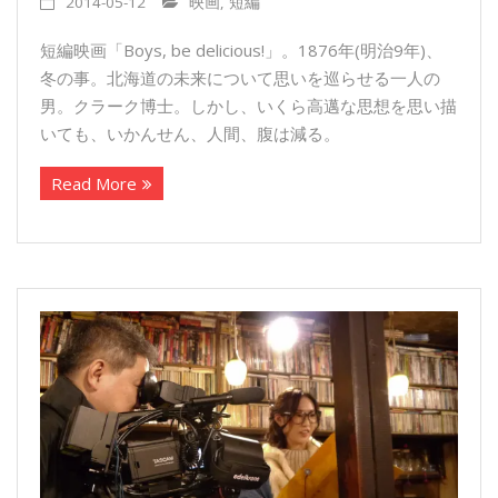
2014-05-12
映画
,
短編
短編映画「Boys, be delicious!」。1876年(明治9年)、
冬の事。北海道の未来について思いを巡らせる一人の
男。クラーク博士。しかし、いくら高邁な思想を思い描
いても、いかんせん、人間、腹は減る。
Read More