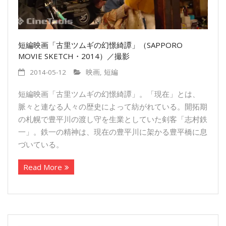
短編映画「古里ツムギの幻憬綺譚」（SAPPORO
MOVIE SKETCH・2014）／撮影
2014-05-12
映画
,
短編
短編映画「古里ツムギの幻憬綺譚」。「現在」とは、
脈々と連なる人々の歴史によって紡がれている。開拓期
の札幌で豊平川の渡し守を生業としていた剣客「志村鉄
一」。鉄一の精神は、現在の豊平川に架かる豊平橋に息
づいている。
Read More